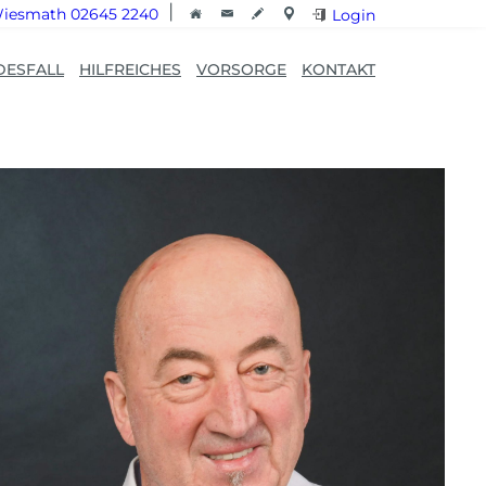
iesmath 02645 2240
Login
DESFALL
HILFREICHES
VORSORGE
KONTAKT